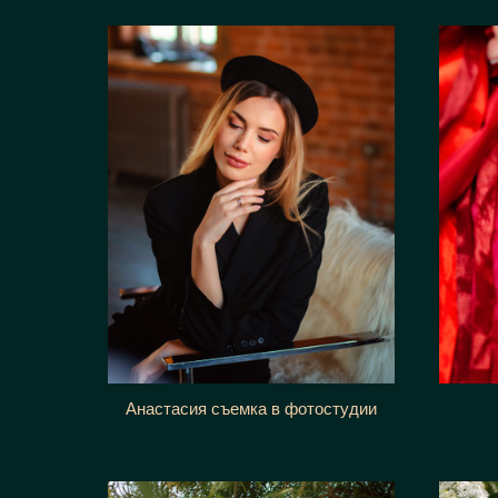
Анастасия съемка в фотостудии