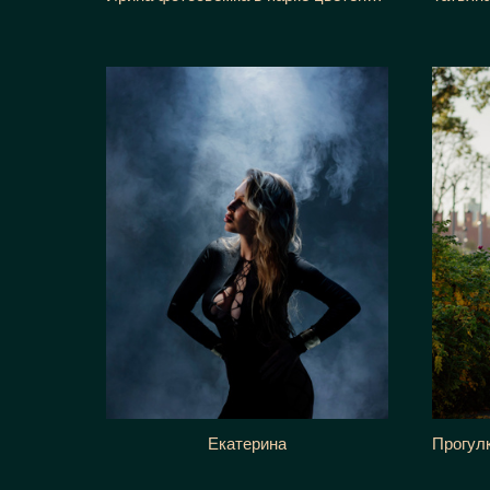
Екатерина